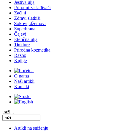
Jestiva ulja
Prirodni zaslađivači
Začini
Zdravi slatkiši
Sokovi, džemovi
Superhrana
Čajevi
Eterična ulja
Tinkture
Prirodna kozmetika
Razno
Knjige
O nama
Naši artikli
Kontakt
traži...
Artikli na sniženju