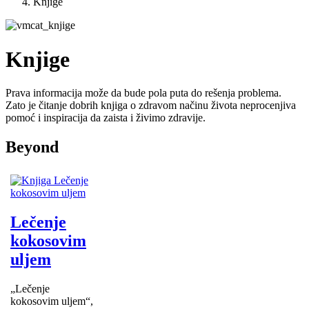
Knjige
Knjige
Prava informacija može da bude pola puta do rešenja problema.
Zato je čitanje dobrih knjiga o zdravom načinu života neprocenjiva
pomoć i inspiracija da zaista i živimo zdravije.
Beyond
Lečenje
kokosovim
uljem
„Lečenje
kokosovim uljem“,