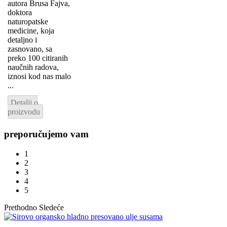
autora Brusa Fajva,
doktora
naturopatske
medicine, koja
detaljno i
zasnovano, sa
preko 100 citiranih
naučnih radova,
iznosi kod nas malo
...
Detalji o
proizvodu
preporučujemo vam
1
2
3
4
5
Prethodno
Sledeće