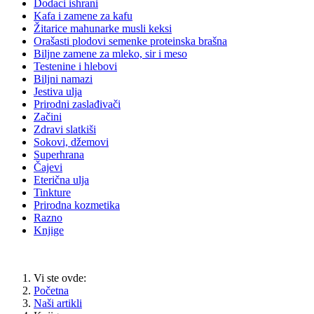
Dodaci ishrani
Kafa i zamene za kafu
Žitarice mahunarke musli keksi
Orašasti plodovi semenke proteinska brašna
Biljne zamene za mleko, sir i meso
Testenine i hlebovi
Biljni namazi
Jestiva ulja
Prirodni zaslađivači
Začini
Zdravi slatkiši
Sokovi, džemovi
Superhrana
Čajevi
Eterična ulja
Tinkture
Prirodna kozmetika
Razno
Knjige
Vi ste ovde:
Početna
Naši artikli