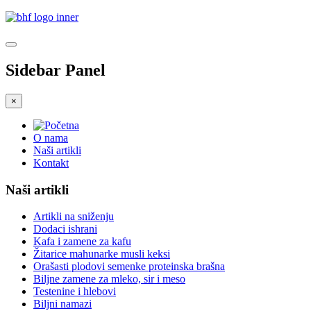
Sidebar Panel
×
O nama
Naši artikli
Kontakt
Naši artikli
Artikli na sniženju
Dodaci ishrani
Kafa i zamene za kafu
Žitarice mahunarke musli keksi
Orašasti plodovi semenke proteinska brašna
Biljne zamene za mleko, sir i meso
Testenine i hlebovi
Biljni namazi