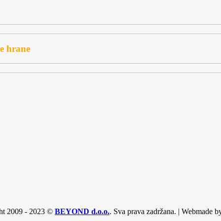
ve hrane
ht 2009 - 2023 ©
BEYOND d.o.o.
. Sva prava zadržana. | Webmade b