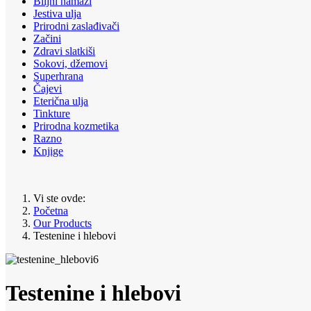
Biljni namazi
Jestiva ulja
Prirodni zaslađivači
Začini
Zdravi slatkiši
Sokovi, džemovi
Superhrana
Čajevi
Eterična ulja
Tinkture
Prirodna kozmetika
Razno
Knjige
Vi ste ovde:
Početna
Our Products
Testenine i hlebovi
Testenine i hlebovi