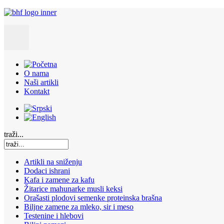
O nama
Naši artikli
Kontakt
traži...
Artikli na sniženju
Dodaci ishrani
Kafa i zamene za kafu
Žitarice mahunarke musli keksi
Orašasti plodovi semenke proteinska brašna
Biljne zamene za mleko, sir i meso
Testenine i hlebovi