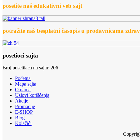
posetite naš edukativni veb sajt
potražite naš besplatni časopis u prodavnicama zdra
posetioci sajta
Broj posetilaca na sajtu: 206
Početna
Mapa sajta
O nama
Uslovi korišćenja
Akcije
Promocije
E-SHOP
Blog
Kolačići
Copyrig