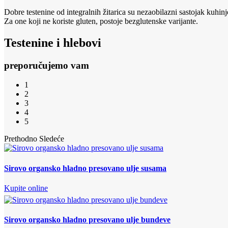
Dobre testenine od integralnih žitarica su nezaobilazni sastojak kuhin
Za one koji ne koriste gluten, postoje bezglutenske varijante.
Testenine i hlebovi
preporučujemo vam
1
2
3
4
5
Prethodno
Sledeće
Sirovo organsko hladno presovano ulje susama
Kupite online
Sirovo organsko hladno presovano ulje bundeve