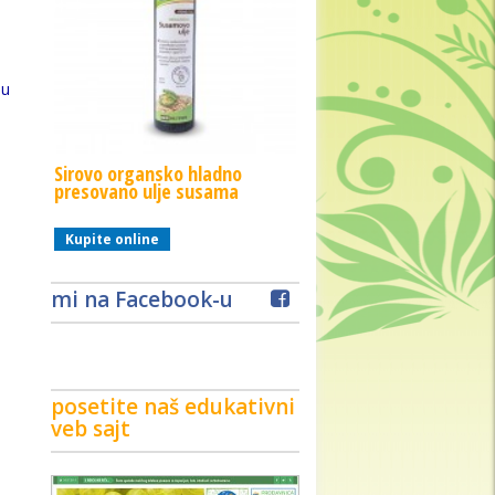
ju
Sirovo organsko hladno
Sirovo organsko hladno
presovano ulje susama
presovano ulje bundeve
Kupite online
Kupite online
mi na Facebook-u
posetite naš edukativni
veb sajt