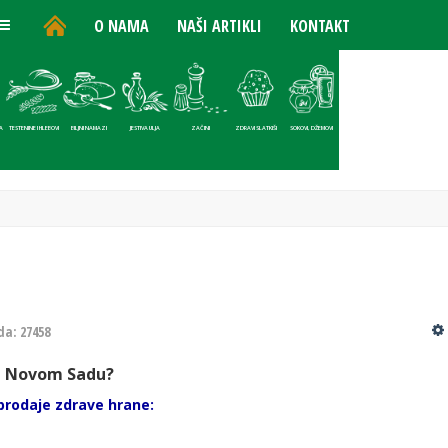
O NAMA
NAŠI ARTIKLI
KONTAKT
A
TESTENINE I HLEBOVI
BILJNI NAMAZI
JESTIVA ULJA
ZAČINI
ZDRAVI SLATKIŠI
SOKOVI, DŽEMOVI
O
da: 27458
 u Novom Sadu?
prodaje
zdrave hrane: