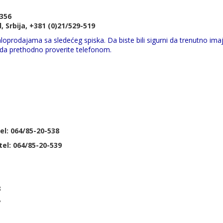
-356
, Srbija, +381 (0)21/529-519
loprodajama sa sledećeg spiska. Da biste bili sigurni da trenutno ima
e da prethodno proverite telefonom.
el: 064/85-20-538
el: 064/85-20-539
8
7