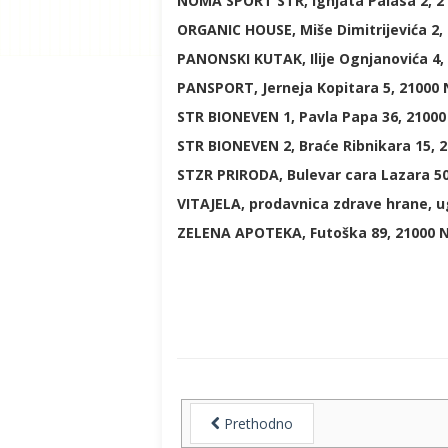
NOMA SPORT STR, Ignjata Palasa 2, 210
ORGANIC HOUSE, Miše Dimitrijevića 2, 
PANONSKI KUTAK, Ilije Ognjanovića 4,
PANSPORT, Jerneja Kopitara 5, 21000 
STR BIONEVEN 1, Pavla Papa 36, 21000 
STR BIONEVEN 2, Braće Ribnikara 15, 
STZR PRIRODA, Bulevar cara Lazara 50 
VITAJELA, prodavnica zdrave hrane, ug
ZELENA APOTEKA, Futoška 89, 21000 No
Prethodno