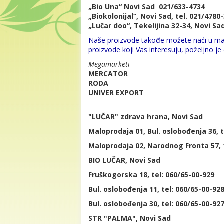
„Bio Una“ Novi Sad 021/633-4734
„
Biokolonijal
“
, Novi Sad, tel. 021/4780
„Lučar doo“, Tekelijina 32-34, Novi Sad
Naše proizvode takođe možete naći u
ma
proizvode koji Vas interesuju, poželjno j
Megamarketi
MERCATOR
RODA
UNIVER EXPORT
"LUČAR" zdrava hrana, Novi Sad
Maloprodaja 01, Bul. oslobođenja 36, t
Maloprodaja 02, Narodnog Fronta 57, t
BIO LUČAR, Novi Sad
Fruškogorska 18, tel: 060/65-00-929
Bul. oslobođenja 11, tel: 060/65-00-92
Bul. oslobođenja 30, tel: 060/65-00-92
STR "PALMA", Novi Sad