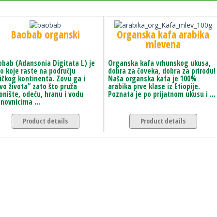
Baobab organski
Organska kafa arabika
mlevena
obab (Adansonia Digitata L) je
Organska kafa vrhunskog ukusa,
o koje raste na području
dobra za čoveka, dobra za prirodu!
ičkog kontinenta. Zovu ga i
Naša organska kafa je 100%
vo života” zato što pruža
arabika prve klase iz Etiopije.
onište, odeću, hranu i vodu
Poznata je po prijatnom ukusu i ...
novnicima ...
Product details
Product details