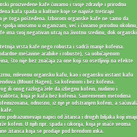
ki proizvedene kafe čuvamo i svoje zdravlje i prirodnu
dena kafa spada u kulture koje se najviše tretiraju
fa je toga pošteđena. Izborom organske kafe ne samo da
e spolja unosimo u organizam, već i čuvamo prirodnu okolinu
fe ima svoj negativan utcaj na životnu sredinu, dok organski
itetnija vrsta kafe nego robusta i sadrži manje kofeina.
ndardne mešavine arabike i robuste), sa uobičajenom
a, što nije bez značaja za one koji su osetljiviji na efekte
zrnu, mlevenu organsku kafu, kao i organsku instant kafu
rendova (Mount Hagen), sa kofeinom i bez kofeina.
vog ili onog razloga žele da izbegnu kofein, nudimo i
valiteta, koja je kafa bez kofeina. Savremenim metodima
feinizovana, odnosno, iz nje je odstranjen kofein, a sačuval
 kafe.
 podrazumevaju napici od žitarica i drugih biljaka koji imaj
rže kofein. U njih npr. spada i cikorija, koja je inače veoma
ine žitarica koja se prodaje pod brendom inka.