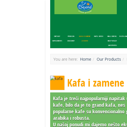
DIETARY
ITEMS ON
KAFA I ZAMENE
NUTS, SEEDS
MILK, CHEESE,
PASTA AN
SUPPLEMENTS
DISCOUNT
ZA KAFU
MEAT VEGGY
SUBSTITUTES
You are here:
Home
Our Products
BOOKS
Kafa i zamene 
Prev
Next
Kafa je treći najpopularniji napita
1
2
3
4
5
kafe, bilo da je to grand kafa, nes
popularne kafe su konvencionalno g
arabika i robusta.
U našoj ponudi mi dajemo nešto eksk