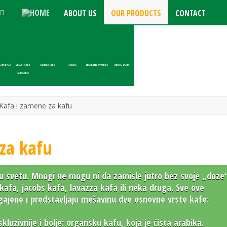
ABOUT US
OUR PRODUCTS
CONTACT
D BREAD
VEGETABLE
EDIBLE OILS
SPICES
HEALTHY SWEETS
JUICES, JAMS
SPREADS
Kafa i zamene za kafu
za kafu
k u svetu. Mnogi ne mogu ni da zamisle jutro bez svoje „doze
 kafa, jacobs kafa, lavazza kafa ili neka druga. Sve ove
ajene i predstavljaju mešavinu dve osnovne vrste kafe:
luzivnije i bolje: organsku kafu, koja je čista arabika.