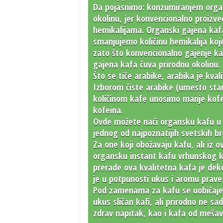
Da pojasnimo: konzumiranjem organs
okolinu, jer konvencionalno proizve
hemikalijama. Organski gajena ka
smanjujemo količinu hemikalija koj
zato što konvencionalno gajenje ka
gajena kafa čuva prirodnu okolinu.
Što se tiče arabike, arabika je kval
Izborom čiste arabike (umesto sta
količinom kafe unosimo manje kofein
kofeina.
Ovde možete naći organsku kafu u 
jednog od najpoznatijih svetskih b
Za one koji obožavaju kafu, ali iz o
organsku instant kafu vrhunskog k
prerade ova kvalitetna kafa je deko
je u potpunosti ukus i aromu prave
Pod zamenama za kafu se uobičajeno
ukus sličan kafi, ali prirodno ne sad
zdrav napitak, kao i kafa od mešav