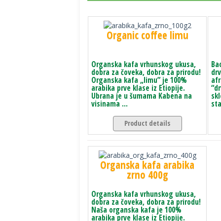
Organic coffee limu
Organska kafa vrhunskog ukusa,
Ba
dobra za čoveka, dobra za prirodu!
drv
Organska kafa „limu” je 100%
afr
arabika prve klase iz Etiopije.
“dr
Ubrana je u šumama Kabena na
skl
visinama ...
sta
Product details
Organska kafa arabika
zrno 400g
Organska kafa vrhunskog ukusa,
dobra za čoveka, dobra za prirodu!
Naša organska kafa je 100%
arabika prve klase iz Etiopije.