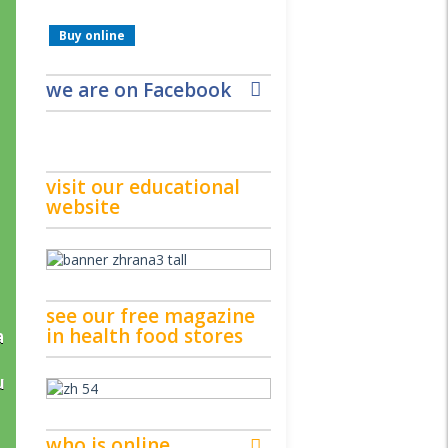
Buy online
Buy online
,
we are on Facebook
visit our educational
website
see our free magazine
in health food stores
a
u
who is online