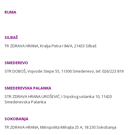
RUMA
SILBAŠ
TR ZDRAVA HRANA, Kralja Petra I 84/A, 21433 Silbaš
SMEDEREVO
STR DOBOŠ, Vojvode Stepe 55, 11300 Smederevo, tel: 026/223 819
SMEDEREVSKA PALANKA
STR ZDRAVA HRANA UROŠEVIĆ, I Srpskog ustanka 10, 11420
Smederevska Palanka
SOKOBANJA
TR ZDRAVA HRANA, Mitropolita Mihajla 25 A, 18 230 Sokobanja