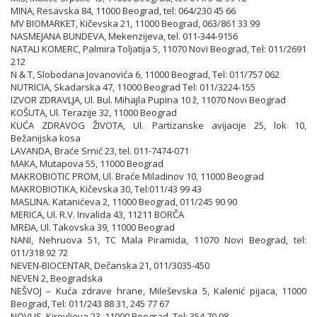
MINA, Resavska 84, 11000 Beograd, tel: 064/230 45 66
MV BIOMARKET, Kičevska 21, 11000 Beograd, 063/861 33 99
NASMEJANA BUNDEVA, Mekenzijeva, tel. 011-344-9156
NATALI KOMERC, Palmira Toljatija 5, 11070 Novi Beograd, Tel: 011/2691
212
N & T, Slobodana Jovanovića 6, 11000 Beograd, Tel: 011/757 062
NUTRICIA, Skadarska 47, 11000 Beograd Tel: 011/3224-155
IZVOR ZDRAVLJA, Ul. Bul. Mihajla Pupina 10 ž, 11070 Novi Beograd
KOŠUTA, Ul. Terazije 32, 11000 Beograd
KUĆA ZDRAVOG ŽIVOTA, Ul. Partizanske avijacije 25, lok 10,
Bežanijska kosa
LAVANDA, Braće Srnić 23, tel. 011-7474-071
MAKA, Mutapova 55, 11000 Beograd
MAKROBIOTIC PROM, Ul. Braće Miladinov 10, 11000 Beograd
MAKROBIOTIKA, Kičevska 30, Tel:011/43 99 43
MASLINA. Katanićeva 2, 11000 Beograd, 011/245 90 90
MERICA, Ul. R.V. Invalida 43, 11211 BORČA
MRĐA, Ul. Takovska 39, 11000 Beograd
NANI, Nehruova 51, TC Mala Piramida, 11070 Novi Beograd, tel:
011/318 92 72
NEVEN-BIOCENTAR, Dečanska 21, 011/3035-450
NEVEN 2, Beogradska
NEŠVOJ – Kuća zdrave hrane, Mileševska 5, Kalenić pijaca, 11000
Beograd, Tel: 011/243 88 31, 245 77 67
NOVUS, Kirovljeva 23, 11000 Beograd, Tel: 354 70 98