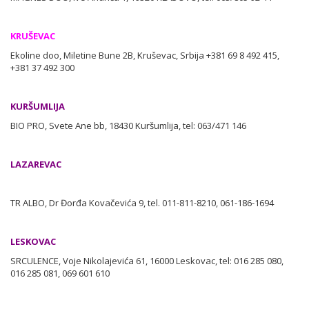
KRUŠEVAC
Ekoline doo, Miletine Bune 2B, Kruševac, Srbija +381 69 8 492 415,
+381 37 492 300
KURŠUMLIJA
BIO PRO, Svete Ane bb, 18430 Kuršumlija, tel: 063/471 146
LAZAREVAC
TR ALBO, Dr Đorđa Kovačevića 9, tel. 011-811-8210, 061-186-1694
LESKOVAC
SRCULENCE, Voje Nikolajevića 61, 16000 Leskovac, tel: 016 285 080,
016 285 081, 069 601 610