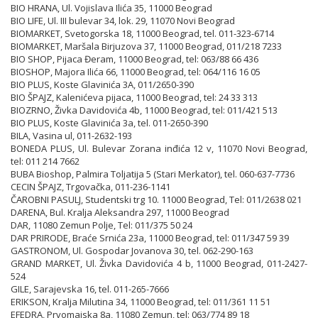
BIO HRANA, Ul. Vojislava Ilića 35, 11000 Beograd
BIO LIFE, Ul. III bulevar 34, lok. 29, 11070 Novi Beograd
BIOMARKET, Svetogorska 18, 11000 Beograd, tel. 011-323-6714
BIOMARKET, Maršala Birjuzova 37, 11000 Beograd, 011/218 7233
BIO SHOP, Pijaca Đeram, 11000 Beograd, tel: 063/88 66 436
BIOSHOP, Majora Ilića 66, 11000 Beograd, tel: 064/116 16 05
BIO PLUS, Koste Glavinića 3A, 011/2650-390
BIO ŠPAJZ, Kalenićeva pijaca, 11000 Beograd, tel: 24 33 313
BIOZRNO, Živka Davidovića 4b, 11000 Beograd, tel: 011/421 513
BIO PLUS, Koste Glavinića 3a, tel. 011-2650-390
BILA, Vasina ul, 011-2632-193
BONEDA PLUS, Ul. Bulevar Zorana inđića 12 v, 11070 Novi Beograd,
tel: 011 214 7662
BUBA Bioshop, Palmira Toljatija 5 (Stari Merkator), tel. 060-637-7736
CECIN ŠPAJZ, Trgovačka, 011-236-1141
ČAROBNI PASULJ, Studentski trg 10. 11000 Beograd, Tel: 011/2638 021
DARENA, Bul. Kralja Aleksandra 297, 11000 Beograd
DAR, 11080 Zemun Polje, Tel: 011/375 50 24
DAR PRIRODE, Braće Srnića 23a, 11000 Beograd, tel: 011/347 59 39
GASTRONOM, Ul. Gospodar Jovanova 30, tel. 062-290-163
GRAND MARKET, Ul. Živka Davidovića 4 b, 11000 Beograd, 011-2427-
524
GILE, Sarajevska 16, tel. 011-265-7666
ERIKSON, Kralja Milutina 34, 11000 Beograd, tel: 011/361 11 51
EFEDRA, Prvomajska 8a, 11080 Zemun, tel: 063/774 89 18