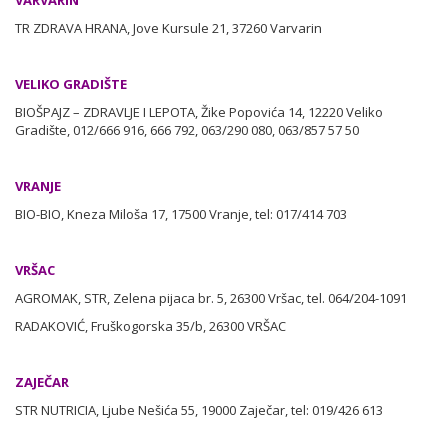
TR ZDRAVA HRANA, Jove Kursule 21, 37260 Varvarin
VELIKO GRADIŠTE
BIOŠPAJZ – ZDRAVLJE I LEPOTA, Žike Popovića 14, 12220 Veliko
Gradište, 012/666 916, 666 792, 063/290 080, 063/857 57 50
VRANJE
BIO-BIO, Kneza Miloša 17, 17500 Vranje, tel: 017/414 703
VRŠAC
AGROMAK, STR, Zelena pijaca br. 5, 26300 Vršac, tel. 064/204-1091
RADAKOVIĆ, Fruškogorska 35/b, 26300 VRŠAC
ZAJEČAR
STR NUTRICIA, Ljube Nešića 55, 19000 Zaječar, tel: 019/426 613