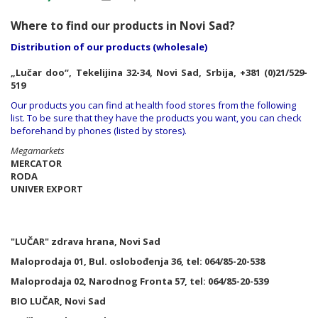
Where to find our products in Novi Sad?
Distribution of our products (wholesale)
„Lučar doo“, Tekelijina 32-34, Novi Sad, Srbija, +381 (0)21/529-
519
Our products you can find at health food stores from the following
list. To be sure that they have the products you want, you can check
beforehand by phones (listed by stores).
Megamarkets
MERCATOR
RODA
UNIVER EXPORT
"LUČAR" zdrava hrana, Novi Sad
Maloprodaja 01, Bul. oslobođenja 36, tel: 064/85-20-538
Maloprodaja 02, Narodnog Fronta 57, tel: 064/85-20-539
BIO LUČAR, Novi Sad