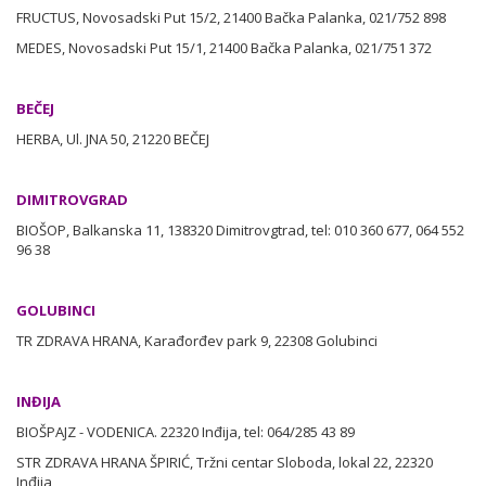
FRUCTUS, Novosadski Put 15/2, 21400 Bačka Palanka, 021/752 898
MEDES, Novosadski Put 15/1, 21400 Bačka Palanka, 021/751 372
BEČEJ
HERBA, Ul. JNA 50, 21220 BEČEJ
DIMITROVGRAD
BIOŠOP, Balkanska 11, 138320 Dimitrovgtrad, tel: 010 360 677, 064 552
96 38
GOLUBINCI
TR ZDRAVA HRANA, Karađorđev park 9, 22308 Golubinci
INĐIJA
BIOŠPAJZ - VODENICA. 22320 Inđija, tel: 064/285 43 89
STR ZDRAVA HRANA ŠPIRIĆ, Tržni centar Sloboda, lokal 22, 22320
Inđija