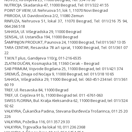
NUTRICIJA. Skadarska 47, 11000 Beograd, Tel: 011/322 41 55
POINT OF VIEW, Ul. Nehruova 51, lok 1, 11070 Novi Beograd
PRIRODA, Ul. Davidovićeva 2/2, 11080 Zemun
RINFUZA, Nehruova 51, lokal 37, 11070 Beograd, Tel: 011/216 75 94,
064 266 518
SAHASA, Ul. Višegradska 29, 11000 Beograd
SENSAL, Ul. Ustanička 194, 11000 Beograd
ŠAMPINJON PRODUKT, Paunova 24, 11000 Beograd, Tel:011/367 13 05
TARA CENTAR, Resavska 78 a/I sprat, 11000 Beograd, Tel: 011/361 07
22
T.M.N.T plus, Gandijeva 110/g, 011-216-6535
ZLATNI DUĆAN, Kosmajska 58, 11360 Cerak – Beograd
SAB PRIMUM, Vojvode Bogdana 25, 11000 Beograd, tel: 011/421 374
SREMUŠ, Zmaja od Noćaja 9, 11000 Beograd, tel: 011/318 10 65
SAHASA, Višegradska 29, 11000 Beograd, tel. 063-451-234 tel: 011/361
60 19
TREF, Ul. Resavska 84, 11000 Begrad
TREF, Ul. Cvijićeva 91 b, 11000 Beograd tel. 011 -6761-063
SWISS FLORINA, Bul. Kralja Aleksandra 62, 11000 Beograd, tel: 011/324
92 62
VALKYRIA, Čukarička Padina, Stevana Đurđevića Trošarinca, 011 25 20
226
VALKYRIA, Požeška 116, 011 357 29 33
VALKYRIA, Trgovačka 9a lokal 10, 011 236 2368