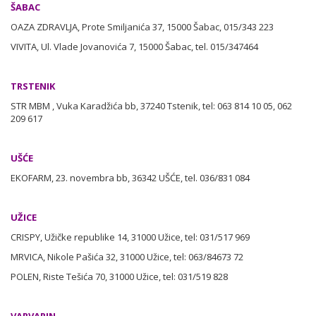
ŠABAC
OAZA ZDRAVLJA, Prote Smiljanića 37, 15000 Šabac, 015/343 223
VIVITA, Ul. Vlade Jovanovića 7, 15000 Šabac, tel. 015/347464
TRSTENIK
STR MBM , Vuka Karadžića bb, 37240 Tstenik, tel: 063 814 10 05, 062
209 617
UŠĆE
EKOFARM, 23. novembra bb, 36342 UŠĆE, tel. 036/831 084
UŽICE
CRISPY, Užičke republike 14, 31000 Užice, tel: 031/517 969
MRVICA, Nikole Pašića 32, 31000 Užice, tel: 063/84673 72
POLEN, Riste Tešića 70, 31000 Užice, tel: 031/519 828
VARVARIN