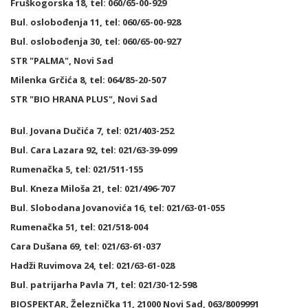
Fruškogorska 18, tel: 060/65-00-929
Bul. oslobođenja 11, tel: 060/65-00-928
Bul. oslobođenja 30, tel: 060/65-00-927
STR "PALMA", Novi Sad
Milenka Grčića 8, tel: 064/85-20-507
STR "BIO HRANA PLUS", Novi Sad
Bul. Jovana Dučića 7, tel: 021/403-252
Bul. Cara Lazara 92, tel: 021/63-39-099
Rumenačka 5, tel: 021/511-155
Bul. Kneza Miloša 21, tel: 021/496-707
Bul. Slobodana Jovanovića 16, tel: 021/63-01-055
Rumenačka 51, tel: 021/518-004
Cara Dušana 69, tel: 021/63-61-037
Hadži Ruvimova 24, tel: 021/63-61-028
Bul. patrijarha Pavla 71, tel: 021/30-12-598
BIOSPEKTAR, Železnička 11, 21000 Novi Sad, 063/8009991