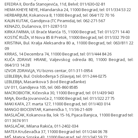
EFEDRA II, Đorđa Stanojevića, 11d, Belvil; 011/630-02-81
HEMA KHEYE NEYE, Hilandarska 24, 11000 Beograd, tel: 011/334 53 22
HERBARIJUM, Kokanova 8, 11000 Beograd, tel: 064/172 70 16
KALIN KUTAK, Gandijeva (TC Piramida), tel. 062-271-567
KENAZO, Dušanova, 011-3287-513
KIRKA FARMA, Ul. Braće Marića 15, 11000 Beograd, Tel: 011/271 14 40
KOSTIĆ RUŽA, VI Nova 85 B Pretok, 11000 Beograd, tel: 011/332 79 03
KRISTINA, Bul. Kralja Aleksandra 80 a, 11000 Beograd, tel: 063/811 22
09
KRRAS, 14 Decembra 74, 11000 Beograd, tel: 011/444 84 26
KUĆA ZDRAVE HRANE, Valjevskog odreda 80, 11000 Beograd, tel:
064/313 14 28
IZVOR ZDRAVLJA, YU biznis centar, 011-311-0954
LEBLEBIJA, Bul. Oslobođenja 5 (Slavija), tel. 011-244-0275
LEBLEBIJA, Masarikova 5 (kod Beograđanke)
LIV 011, Gandijeva 105, tel. 065-860 8585
MACROBIOTIK, Kičevska 30, 11000 Beograd, tel: 011/439 943
MAJA, Đorđa Jovanovića 2, 11000 Beograd, tel: 011/322 27 75
MAKI KAFA, 27. marta 127, 11000 Beograd, tel: 011/403 014
MANGO BIOCENTAR, Kamenička 1, 11/36-21-609
MASLAČAK, Kokanova 8a, lok 15-16, Pijaca Banjica, 11000 Beograd tel:
011 3674 911
MASLAČAK, Milana Rakića, 011-2402-034
MATEA Kruševačka 37, 11000 Beograd tel: 011/244 06 78
MIŠ, Matice Srpske 43, 11000 Beograd, tel: 011/342 59 72