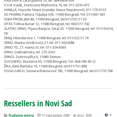
VALKYRIA 4, Čika-Ljubina 10, tel. 064-6454-054
V.A.N. trade, Svetozara Markovića 16, tel. 011-3233-473
VANILLA, Vojvode Stepe (naselje Stepa Stepanović), 011-770-0133
VD PHARM, Palmira Toljatija 5/III, 11000 Beograd, Tel: 011/697 387
VEBA-PROM, JNA 84, 11000 Beograd, tel:011/332 51 50
VITAS Tošina Bunar 12, 11080 Beograd, tel: 063/217 702
ZLATNO ZRNO, Pijaca Banjica, lokal 25, 11000 Beograd, tel: 011/354 56
58
ZMAJ, Hilandarska 1, 11000 Beograd, tel: 011/322 51 74
ZRNO, Marka Oreškovića 27, tel. 011-3620388
ZRNO TD, 27. marta 33, tel. 011-334-6093
ZRNO, Dalmatinska, tel. 275-3241
ZRNCE, Dubrovačka 6, 11080 Zemun
ZUCCHERO, Đurićeva 30, 11000 Beograd, Tel: 064/180 49 12
ŽIKA, Bele Bartoka 10, 11000 Beograd, tel:011/721 890
YOGA LUNCH, Sestara Bukmirović 78c, 11000 Beograd, tel:011/770 708
Ressellers in Novi Sad
Prodajna mesta
17 September 2009
Hits: 2581