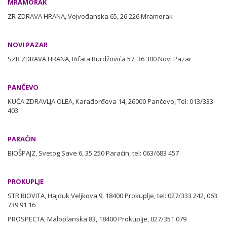
MRAMORAK
ZR ZDRAVA HRANA, Vojvođanska 65, 26 226 Mramorak
NOVI PAZAR
SZR ZDRAVA HRANA, Rifata Burdžovića 57, 36 300 Novi Pazar
PANČEVO
KUĆA ZDRAVLJA OLEA, Karađorđeva 14, 26000 Pančevo, Tel: 013/333
403
PARAĆIN
BIOŠPAJZ, Svetog Save 6, 35 250 Paraćin, tel: 063/683 457
PROKUPLJE
STR BIOVITA, Hajduk Veljkova 9, 18400 Prokuplje, tel: 027/333 242, 063
739 91 16
PROSPECTA, Maloplanska 83, 18400 Prokuplje, 027/351 079