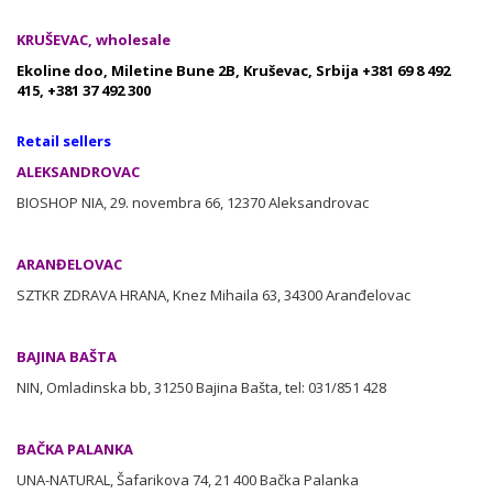
KRUŠEVAC, wholesale
Ekoline doo, Miletine Bune 2B, Kruševac, Srbija +381 69 8 492
415, +381 37 492 300
Retail sellers
ALEKSANDROVAC
BIOSHOP NIA, 29. novembra 66, 12370 Aleksandrovac
ARANĐELOVAC
SZTKR ZDRAVA HRANA, Knez Mihaila 63, 34300 Aranđelovac
BAJINA BAŠTA
NIN, Omladinska bb, 31250 Bajina Bašta, tel: 031/851 428
BAČKA PALANKA
UNA-NATURAL, Šafarikova 74, 21 400 Bačka Palanka