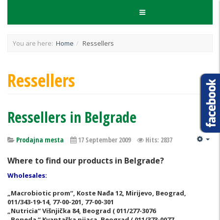
You are here:
Home
Ressellers
Ressellers
Ressellers in Belgrade
Prodajna mesta
17 September 2009
Hits: 2837
Where to find our products in Belgrade?
Wholesales:
„Macrobiotic prom“, Koste Nađa 12, Mirijevo, Beograd,
011/343-19-14, 77-00-201, 77-00-301
„Nutricia“ Višnjička 84, Beograd ( 011/277-3076
„Boneda “ Kvantaška pijaca, Beograd ( 011/373-0077