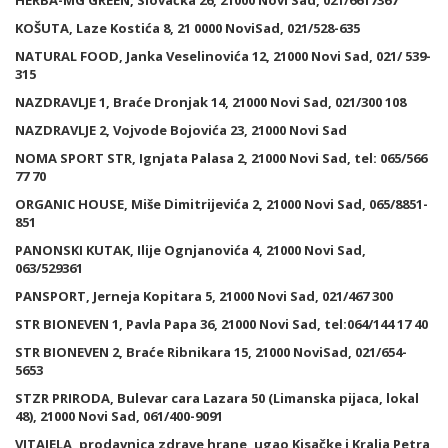
HERBA-MG GREEN, Slovačka 26, 21000 Novi Sad, 021/6617367
KOŠUTA, Laze Kostića 8, 21 0000 NoviSad, 021/528-635
NATURAL FOOD, Janka Veselinovića 12, 21000 Novi Sad, 021/ 539-
315
NAZDRAVLJE 1, Braće Dronjak 14, 21000 Novi Sad, 021/300 108
NAZDRAVLJE 2, Vojvode Bojovića 23, 21000 Novi Sad
NOMA SPORT STR, Ignjata Palasa 2, 21000 Novi Sad, tel: 065/566
77 70
ORGANIC HOUSE, Miše Dimitrijevića 2, 21000 Novi Sad, 065/8851-
851
PANONSKI KUTAK, Ilije Ognjanovića 4, 21000 Novi Sad,
063/529361
PANSPORT, Jerneja Kopitara 5, 21000 Novi Sad, 021/467 300
STR BIONEVEN 1, Pavla Papa 36, 21000 Novi Sad, tel:064/144 17 40
STR BIONEVEN 2, Braće Ribnikara 15, 21000 NoviSad, 021/654-
5653
STZR PRIRODA, Bulevar cara Lazara 50 (Limanska pijaca, lokal
48), 21000 Novi Sad, 061/400-9091
VITAJELA, prodavnica zdrave hrane, ugao Kisačke i Kralja Petra