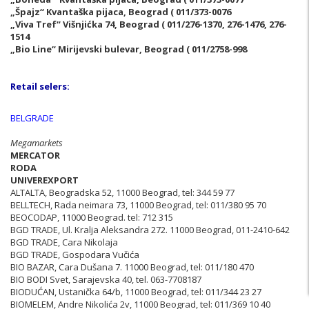
„Špajz“ Kvantaška pijaca, Beograd ( 011/373-0076
„Viva Tref“ Višnjićka 74, Beograd ( 011/276-1370, 276-1476, 276-
1514
„Bio Line“ Mirijevski bulevar, Beograd ( 011/2758-998
Retail selers:
BELGRADE
Megamarkets
MERCATOR
RODA
UNIVEREXPORT
ALTALTA, Beogradska 52, 11000 Beograd, tel: 344 59 77
BELLTECH, Rada neimara 73, 11000 Beograd, tel: 011/380 95 70
BEOCODAP, 11000 Beograd. tel: 712 315
BGD TRADE, Ul. Kralja Aleksandra 272. 11000 Beograd, 011-2410-642
BGD TRADE, Cara Nikolaja
BGD TRADE, Gospodara Vučića
BIO BAZAR, Cara Dušana 7. 11000 Beograd, tel: 011/180 470
BIO BODI Svet, Sarajevska 40, tel. 063-7708187
BIODUĆAN, Ustanička 64/b, 11000 Beograd, tel: 011/344 23 27
BIOMELEM, Andre Nikolića 2v, 11000 Beograd, tel: 011/369 10 40