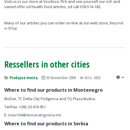
Visit us in our store at Vozdova 76 b and see yourself our rich and
varied offer od health food articles, od call 018-514-182.
Many of our articles you can order on-line at our web store,
Beyond
e-Shop
Ressellers in other cities
Prodajna mesta
03 November 2009
Hits: 2633
Where to find our products in Montenegro
BioDar, TC Delta City Podgorica and TQ Plaza Budva.
Tel/Fax: +382 20 410 951
E:
maxi104@domacatrgovina.me
Where to find our products in Serbia