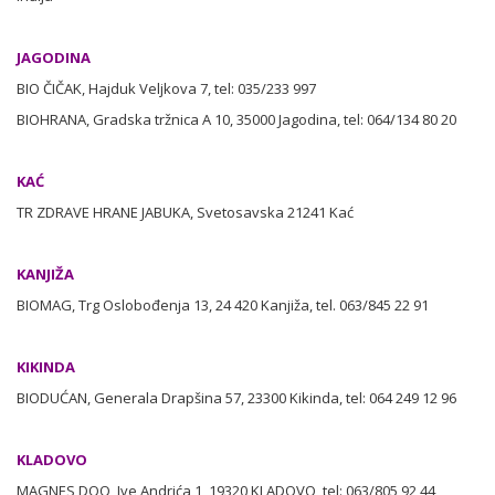
JAGODINA
BIO ČIČAK, Hajduk Veljkova 7, tel: 035/233 997
BIOHRANA, Gradska tržnica A 10, 35000 Jagodina, tel: 064/134 80 20
KAĆ
TR ZDRAVE HRANE JABUKA, Svetosavska 21241 Kać
KANJIŽA
BIOMAG, Trg Oslobođenja 13, 24 420 Kanjiža, tel. 063/845 22 91
KIKINDA
BIODUĆAN, Generala Drapšina 57, 23300 Kikinda, tel: 064 249 12 96
KLADOVO
MAGNES DOO, Ive Andrića 1, 19320 KLADOVO, tel: 063/805 92 44