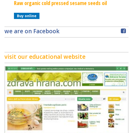
Raw organic cold pressed sesame seeds oil
Raw Or
Buy online
Buy o
we are on Facebook
visit our educational website